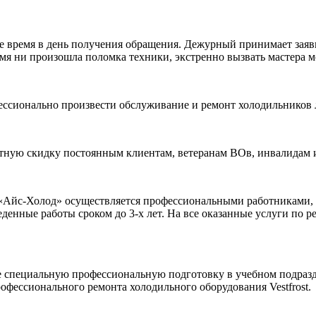
ое время в день получения обращения. Дежурный принимает заяв
время ни произошла поломка техники, экстренно вызвать мастер
ессионально произвести обслуживание и ремонт холодильников 
нтную скидку постоянным клиентам, ветеранам ВОв, инвалидам 
 «Айс-Холод» осуществляется профессиональными работниками,
денные работы сроком до 3-х лет. На все оказанные услуги по 
 специальную профессиональную подготовку в учебном подраз
фессионального ремонта холодильного оборудования Vestfrost.