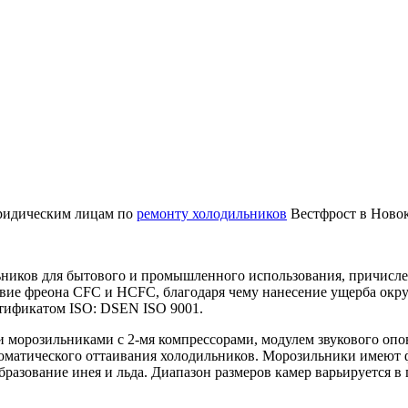
юридическим лицам по
ремонту холодильников
Вестфрост в Новок
ьников для бытового и промышленного использования, причисле
ствие фреона CFC и HCFC, благодаря чему нанесение ущерба окр
тификатом ISO: DSEN ISO 9001.
 морозильниками с 2-мя компрессорами, модулем звукового оп
оматического оттаивания холодильников. Морозильники имеют 
бразование инея и льда. Диапазон размеров камер варьируется в 