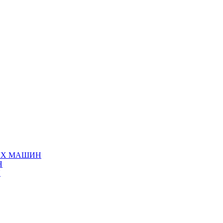
ЫХ МАШИН
Я
Я